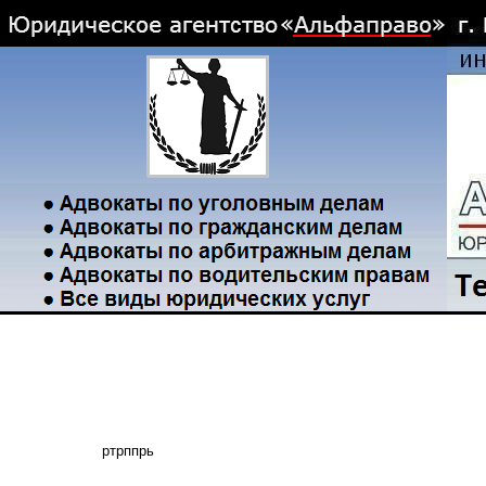
ртрппрь