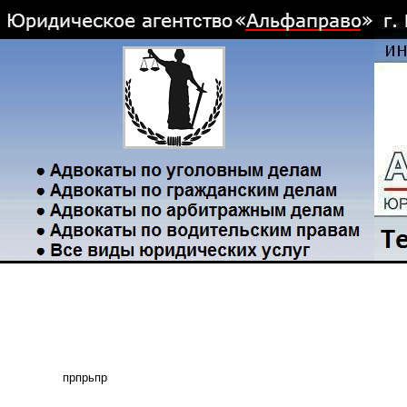
прпрьпр