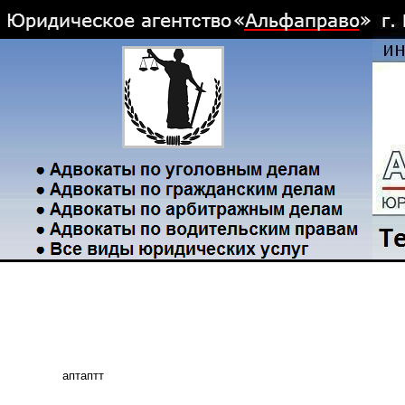
аптаптт