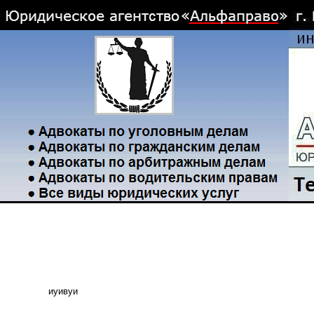
иуивуи