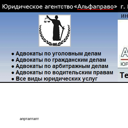
апртаптапт