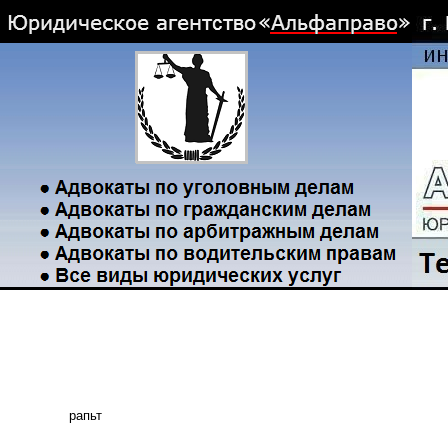
рапьт