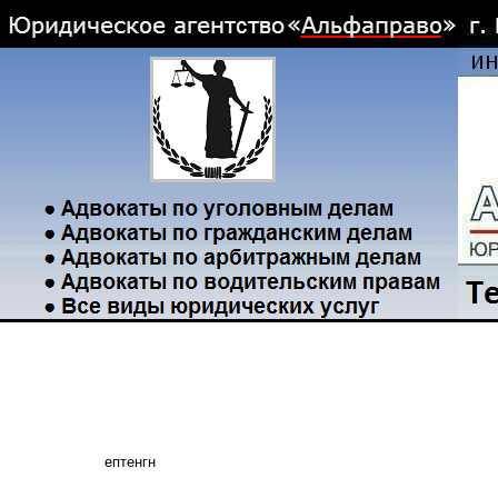
ептенгн