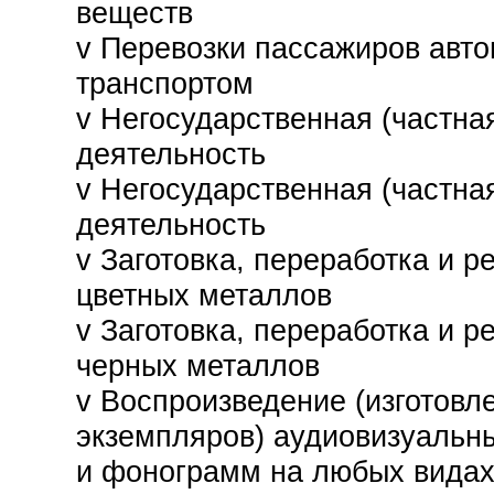
веществ
v
Перевозки пассажиров авт
транспортом
v
Негосударственная (частна
деятельность
v
Негосударственная (частна
деятельность
v
Заготовка, переработка и 
цветных металлов
v
Заготовка, переработка и 
черных металлов
v
Воспроизведение (изготовл
экземпляров) аудиовизуальн
и фонограмм на любых видах