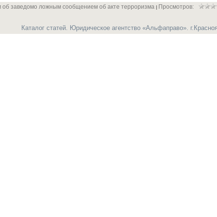
м об заведомо ложным сообщением об акте терроризма
Просмотров:
|
Каталог статей. Юридическое агентство «Альфаправо». г.Красно