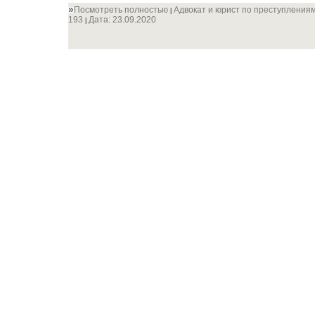
Посмотреть полностью
Адвокат и юрист по преступления
|
193
Дата:
23.09.2020
|