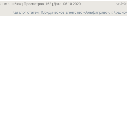
ебных ошибках
Просмотров: 162
Дата:
06.10.2020
|
|
Каталог статей. Юридическое агентство «Альфаправо». г.Красно